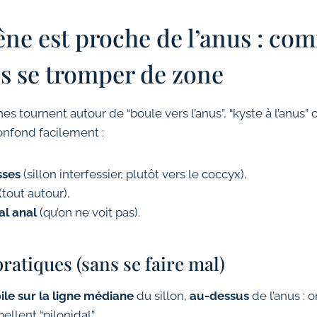
ne est proche de l’anus : co
ns se tromper de zone
 tournent autour de “boule vers l’anus”, “kyste à l’anus” o
 confond facilement :
sses
(sillon interfessier, plutôt vers le coccyx),
(tout autour),
al anal
(qu’on ne voit pas).
ratiques (sans se faire mal)
ile sur la ligne médiane
du sillon,
au-dessus
de l’anus : 
llent “pilonidal”.