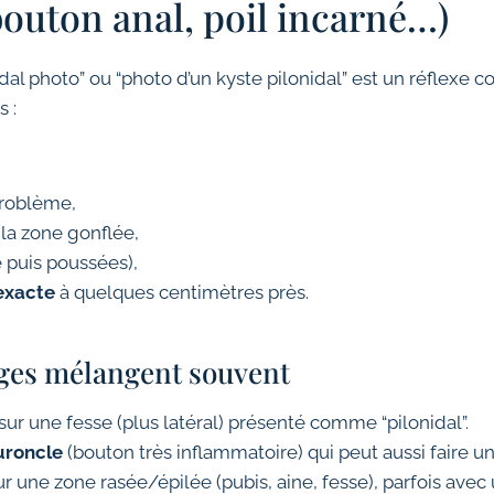
bouton anal, poil incarné…)
dal photo” ou “photo d’un kyste pilonidal” est un réflexe c
 :
roblème,
la zone gonflée,
 puis poussées),
 exacte
à quelques centimètres près.
ages mélangent souvent
sur une fesse (plus latéral) présenté comme “pilonidal”.
uroncle
(bouton très inflammatoire) qui peut aussi faire un
r une zone rasée/épilée (pubis, aine, fesse), parfois avec