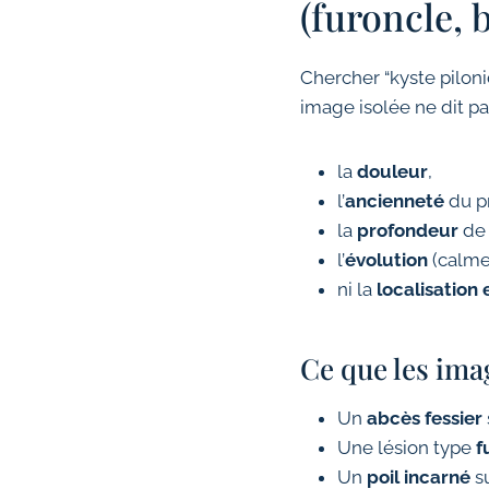
(furoncle, 
Chercher “kyste piloni
image isolée ne dit pas
la
douleur
,
l’
ancienneté
du p
la
profondeur
de 
l’
évolution
(calme
ni la
localisation
Ce que les im
Un
abcès fessier
Une lésion type
f
Un
poil incarné
su