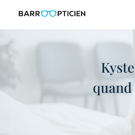
Aller
au
contenu
Kyste
quand 