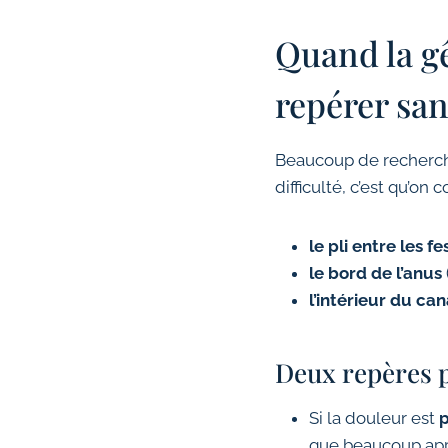
Quand la gê
repérer sa
Beaucoup de recherches
difficulté, c’est qu’on
le pli entre les fe
le bord de l’anus
l’intérieur du can
Deux repères p
Si la douleur est
p
que beaucoup appe