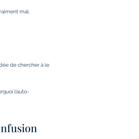
vraiment mal.
idée de chercher à le
rquoi l’auto-
onfusion