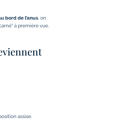
au bord de l’anus
, on
carné” à première vue.
reviennent
osition assise.