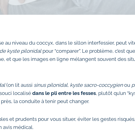
au niveau du coccyx, dans le sillon interfessier, peut vit
de kyste pilonidal
pour “comparer”. Le problème, c’est que
ême, et que les images en ligne mélangent souvent des situ
dal
(on lit aussi
sinus pilonidal
,
kyste sacro-coccygien
ou
p
souci localisé
dans le pli entre les fesses
, plutôt qu’un “kys
rès, la conduite à tenir peut changer.
es et prudents pour vous situer, éviter les gestes risqués,
avis médical.