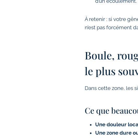
d’un écoulement.
À retenir : si votre gê
n’est pas forcément d
Boule, roug
le plus sou
Dans cette zone, les s
Ce que beauco
Une douleur loca
Une zone dure o