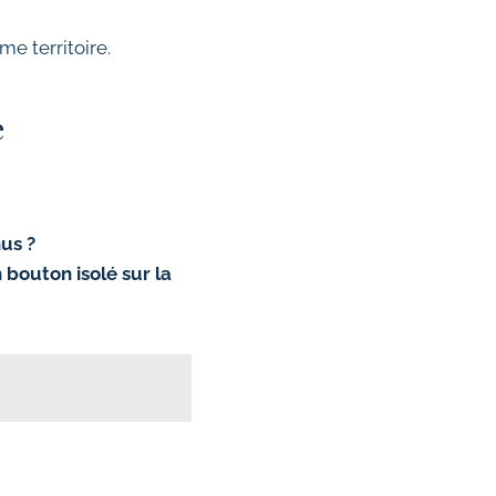
e territoire.
e
nus ?
 bouton isolé sur la