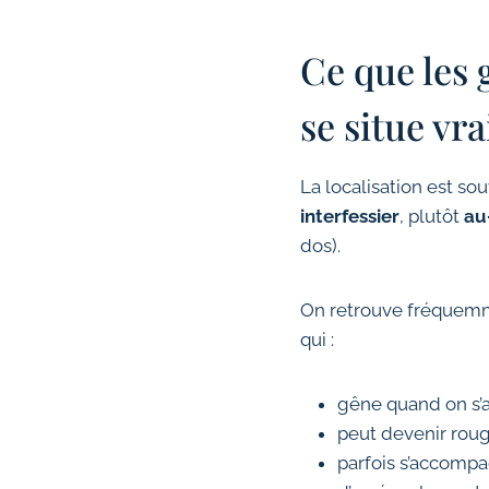
Ce que les 
se situe vr
La localisation est so
interfessier
, plutôt
au
dos).
On retrouve fréquemme
qui :
gêne quand on s’a
peut devenir roug
parfois s’accompa