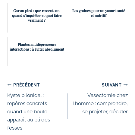
Cor au pied : que ressent-on,
Les graines pour un yaourt santé
quand s’inquiéter et quoi faire
et nutritif
vraiment ?
Plantes antidépresseurs
interactions : à éviter absolument
Navigation
PRÉCÉDENT
SUIVANT
de
Kyste pilonidal :
Vasectomie chez
repères concrets
l’homme : comprendre,
l’article
quand une boule
se projeter, décider
apparaît au pli des
fesses