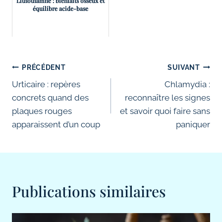
Lithothamne : bienfaits osseux et
équilibre acide-base
Navigation
PRÉCÉDENT
SUIVANT
de
Urticaire : repères
Chlamydia :
concrets quand des
reconnaître les signes
l’article
plaques rouges
et savoir quoi faire sans
apparaissent d’un coup
paniquer
Publications similaires