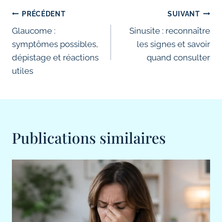
Navigation
PRÉCÉDENT
SUIVANT
de
Glaucome :
Sinusite : reconnaître
symptômes possibles,
les signes et savoir
l’article
dépistage et réactions
quand consulter
utiles
Publications similaires