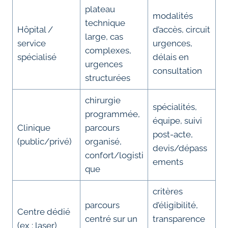
plateau
modalités
technique
Hôpital /
d’accès, circuit
large, cas
service
urgences,
complexes,
spécialisé
délais en
urgences
consultation
structurées
chirurgie
spécialités,
programmée,
équipe, suivi
Clinique
parcours
post-acte,
(public/privé)
organisé,
devis/dépass
confort/logisti
ements
que
critères
parcours
d’éligibilité,
Centre dédié
centré sur un
transparence
(ex : laser)