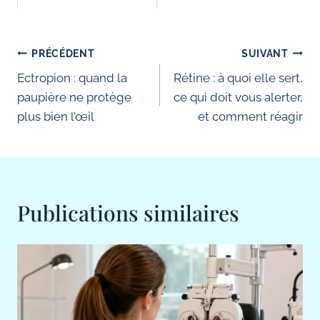
Navigation
PRÉCÉDENT
SUIVANT
de
Ectropion : quand la
Rétine : à quoi elle sert,
paupière ne protège
ce qui doit vous alerter,
l’article
plus bien l’œil
et comment réagir
Publications similaires