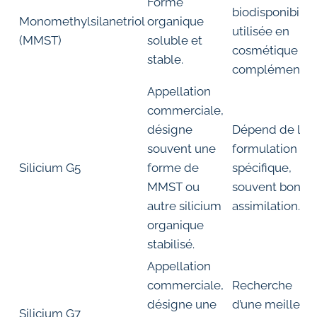
Forme
biodisponibilité
Monomethylsilanetriol
organique
utilisée en
(MMST)
soluble et
cosmétique et
stable.
compléments.
Appellation
commerciale,
désigne
Dépend de la
souvent une
formulation
Silicium G5
forme de
spécifique,
MMST ou
souvent bonne
autre silicium
assimilation.
organique
stabilisé.
Appellation
commerciale,
Recherche
désigne une
d’une meilleur
Silicium G7