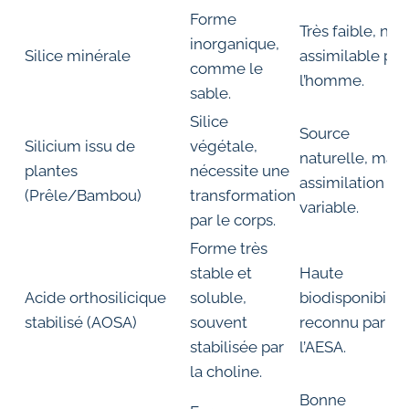
Forme
Très faible, non
inorganique,
Silice minérale
assimilable par
comme le
l’homme.
sable.
Silice
Source
Silicium issu de
végétale,
naturelle, mais
plantes
nécessite une
assimilation
(Prêle/Bambou)
transformation
variable.
par le corps.
Forme très
stable et
Haute
Acide orthosilicique
soluble,
biodisponibilité
stabilisé (AOSA)
souvent
reconnu par
stabilisée par
l’AESA.
la choline.
Bonne