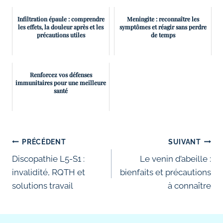
Infiltration épaule : comprendre
Meningite : reconnaître les
les effets, la douleur après et les
symptômes et réagir sans perdre
précautions utiles
de temps
Renforcez vos défenses
immunitaires pour une meilleure
santé
Navigation
PRÉCÉDENT
SUIVANT
de
Discopathie L5-S1 :
Le venin d’abeille :
invalidité, RQTH et
bienfaits et précautions
l’article
solutions travail
à connaître