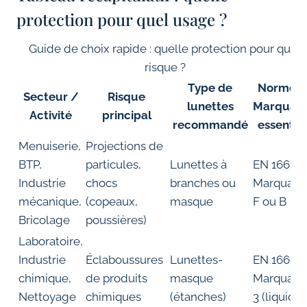
protection pour quel usage ?
Guide de choix rapide : quelle protection pour quel
risque ?
Type de
Norme /
Secteur /
Risque
lunettes
Marquag
Activité
principal
recommandé
essentiel
Menuiserie,
Projections de
BTP,
particules,
Lunettes à
EN 166 –
Industrie
chocs
branches ou
Marquag
mécanique,
(copeaux,
masque
F ou B
Bricolage
poussières)
Laboratoire,
Industrie
Éclaboussures
Lunettes-
EN 166 –
chimique,
de produits
masque
Marquag
Nettoyage
chimiques
(étanches)
3 (liquides