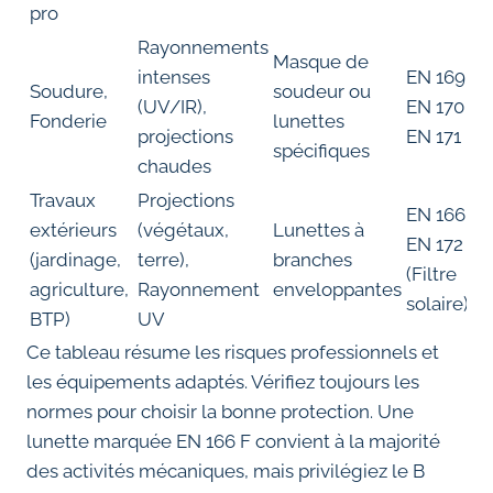
pro
Rayonnements
Masque de
intenses
EN 169 /
Soudure,
soudeur ou
(UV/IR),
EN 170 /
Fonderie
lunettes
projections
EN 171
spécifiques
chaudes
Travaux
Projections
EN 166 F +
extérieurs
(végétaux,
Lunettes à
EN 172
(jardinage,
terre),
branches
(Filtre
agriculture,
Rayonnement
enveloppantes
solaire)
BTP)
UV
Ce tableau résume les risques professionnels et
les équipements adaptés. Vérifiez toujours les
normes pour choisir la bonne protection. Une
lunette marquée EN 166 F convient à la majorité
des activités mécaniques, mais privilégiez le B