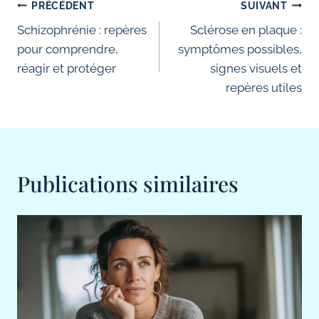
Navigation
PRÉCÉDENT
SUIVANT
de
Schizophrénie : repères
Sclérose en plaque :
pour comprendre,
symptômes possibles,
l’article
réagir et protéger
signes visuels et
repères utiles
Publications similaires