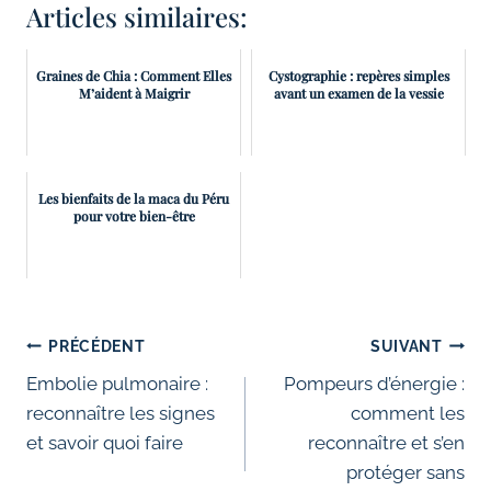
Articles similaires:
Graines de Chia : Comment Elles
Cystographie : repères simples
M’aident à Maigrir
avant un examen de la vessie
Les bienfaits de la maca du Péru
pour votre bien-être
Navigation
PRÉCÉDENT
SUIVANT
de
Embolie pulmonaire :
Pompeurs d’énergie :
reconnaître les signes
comment les
l’article
et savoir quoi faire
reconnaître et s’en
protéger sans