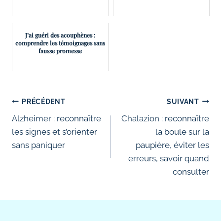
J’ai guéri des acouphènes :
comprendre les témoignages sans
fausse promesse
Navigation
PRÉCÉDENT
SUIVANT
de
Alzheimer : reconnaître
Chalazion : reconnaître
les signes et s’orienter
la boule sur la
l’article
sans paniquer
paupière, éviter les
erreurs, savoir quand
consulter