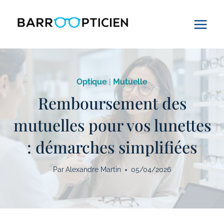
Aller
au
contenu
Optique
|
Mutuelle
Remboursement des
mutuelles pour vos lunettes
: démarches simplifiées
Par
Alexandre Martin
05/04/2026