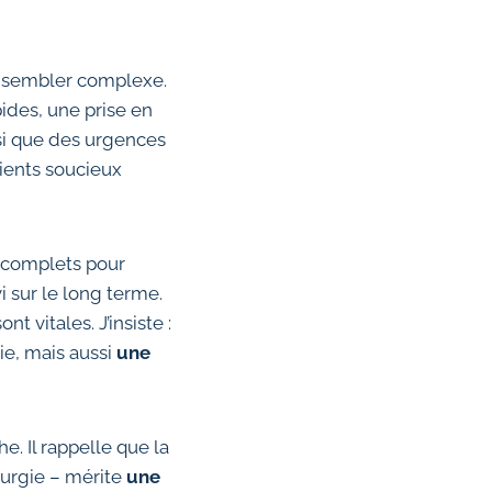
ut sembler complexe.
ides, une prise en
nsi que des urgences
tients soucieux
s complets pour
i sur le long terme.
 vitales. J’insiste :
ie, mais aussi
une
e. Il rappelle que la
irurgie – mérite
une