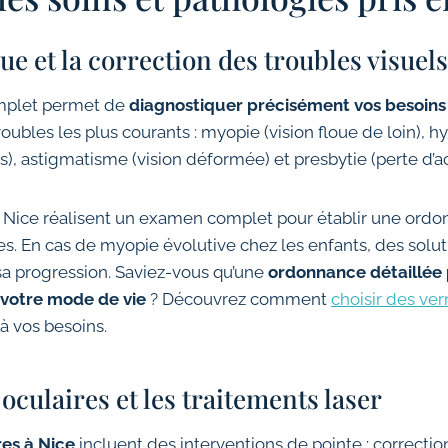
vue et la correction des troubles visuels
omplet permet de
diagnostiquer précisément vos besoins 
troubles les plus courants : myopie (vision floue de loin),
rès), astigmatisme (vision déformée) et presbytie (perte d’acu
 Nice réalisent un examen complet pour établir une ordon
les. En cas de myopie évolutive chez les enfants, des solu
 sa progression. Saviez-vous qu’une
ordonnance détaillée 
 votre mode de vie
? Découvrez comment
choisir des ver
à vos besoins.
oculaires et les traitements laser
res à Nice
incluent des interventions de pointe : correctio