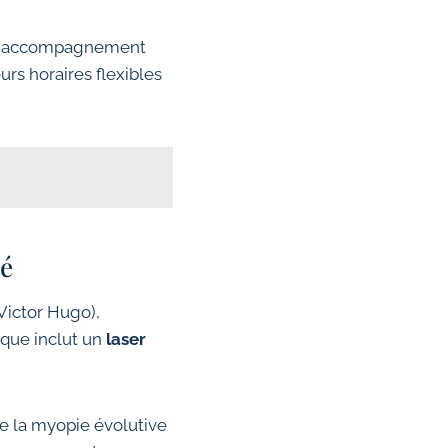
 un accompagnement
rs horaires flexibles
té
Victor Hugo),
ique inclut un
laser
de la myopie évolutive