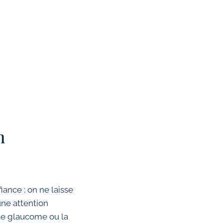
n
ance : on ne laisse
une attention
e glaucome ou la