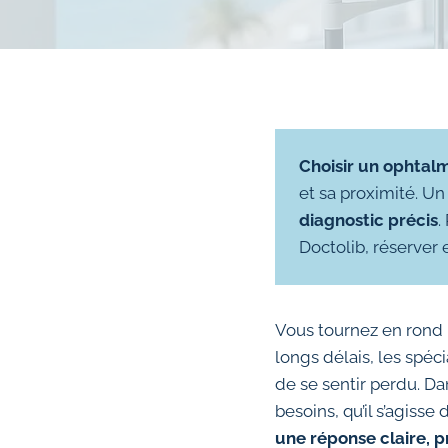
Choisir un ophtal
et sa proximité. U
diagnostic précis
.
Doctolib, réserver 
Vous tournez en rond 
longs délais, les spéc
de se sentir perdu. Da
besoins, qu’il s’agisse
une réponse claire, 