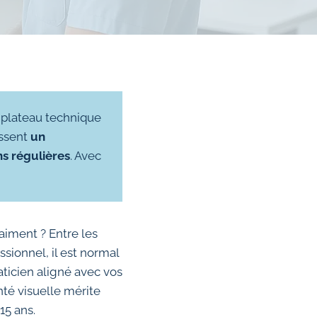
n plateau technique
issent
un
ns régulières
. Avec
aiment ? Entre les
sionnel, il est normal
aticien aligné avec vos
anté visuelle mérite
15 ans.