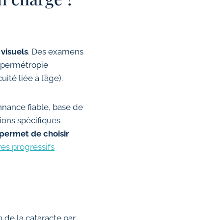
visuels
. Des examens
 hypermétropie
ité liée à l’âge).
nance fiable, base de
tions spécifiques
permet de choisir
res progressifs
n de la cataracte par