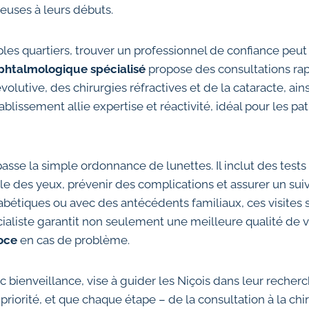
euses à leurs débuts.
iples quartiers, trouver un professionnel de confiance pe
phtalmologique spécialisé
propose des consultations rap
olutive, des chirurgies réfractives et de la cataracte, ai
ablissement allie expertise et réactivité, idéal pour les pa
asse la simple ordonnance de lunettes. Il inclut des test
le des yeux, prévenir des complications et assurer un suiv
bétiques ou avec des antécédents familiaux, ces visites sont
ialiste garantit non seulement une meilleure qualité de v
oce
en cas de problème.
c bienveillance, vise à guider les Niçois dans leur recherch
 priorité, et que chaque étape – de la consultation à la ch