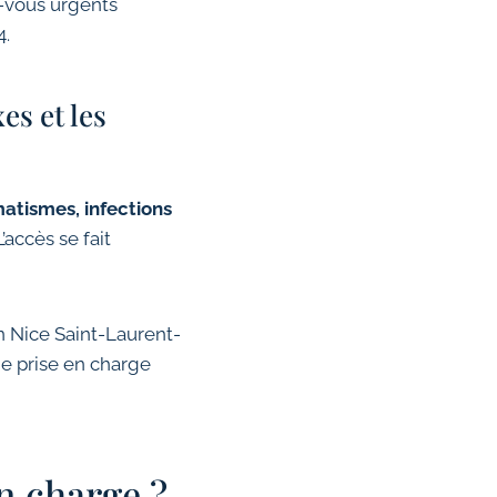
z-vous urgents
4.
es et les
atismes, infections
’accès se fait
n Nice Saint-Laurent-
une prise en charge
en charge ?