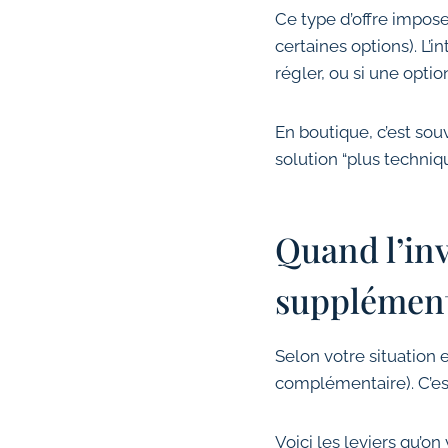
Ce type d’offre impos
certaines options). L’in
régler, ou si une optio
En boutique, c’est sou
solution “plus techniq
Quand l’inv
supplément
Selon votre situation e
complémentaire). C’est 
Voici les leviers qu’on 