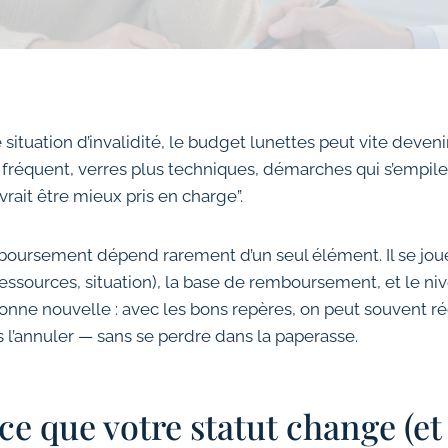
situation d’invalidité, le budget lunettes peut vite deven
 fréquent, verres plus techniques, démarches qui s’empile
rait être mieux pris en charge”.
mboursement dépend rarement d’un seul élément. Il se joue
, ressources, situation), la base de remboursement, et le ni
nne nouvelle : avec les bons repères, on peut souvent ré
s l’annuler — sans se perdre dans la paperasse.
: ce que votre statut change (e