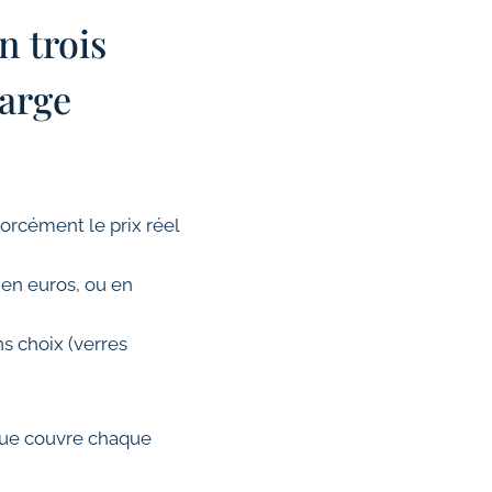
n trois
harge
forcément le prix réel
 en euros, ou en
ins choix (verres
 que couvre chaque