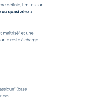
e définie, limites sur
o ou quasi zéro
à
t maîtrisé” et une
ur le reste à charge.
assique” (base +
r cas.