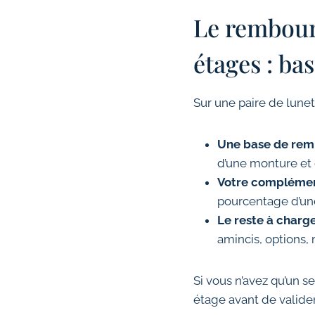
Le rembours
étages : ba
Sur une paire de lune
Une base de re
d’une monture et 
Votre complémen
pourcentage d’une
Le reste à charg
amincis, options, 
Si vous n’avez qu’un s
étage avant de valid