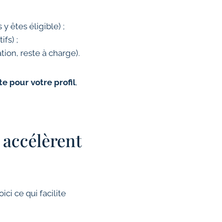
 y êtes éligible) ;
ifs) ;
ion, reste à charge).
te pour votre profil
,
 accélèrent
i ce qui facilite